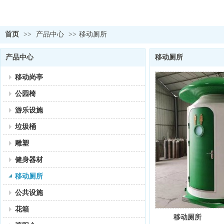
首页
>>
产品中心
>>
移动厕所
产品中心
移动厕所
移动岗亭
公园椅
游乐设施
垃圾桶
雕塑
健身器材
移动厕所
公共设施
花箱
移动厕所