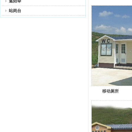
遮阳伞
站岗台
移动厕所