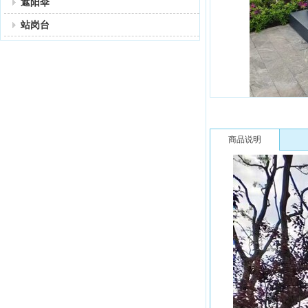
遮阳伞
站岗台
商品说明