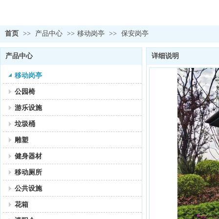
首页
>>
产品中心
>>
移动岗亭
>>
保安岗亭
产品中心
详细说明
移动岗亭
公园椅
游乐设施
垃圾桶
雕塑
健身器材
移动厕所
公共设施
花箱